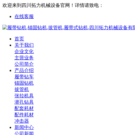
欢迎来到四川拓力机械设备官网！
详情请致电：
028-61416500
在线客服
首页
关于我们
企业文化
主营业务
公司简介
产品介绍
履带钻车
锚固钻机
拔管机
张拉机具
潜孔钻具
配套耗材
配件耗材
冲击器
新闻中心
公司新闻